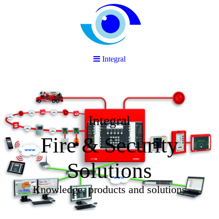
Integral
Integral
Fire & Security
Solutions
Knowledge, products and solutions